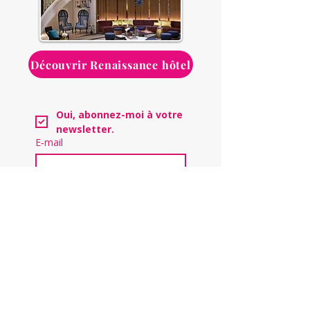
Découvrir Renaissance hôtel
Oui, abonnez-moi à votre 
newsletter.
E‑mail
Envoyer
Une communauté
engagée et bienveillante
Échangez, partagez vos expériences et
progressez ensemble au sein de la
communauté Activ'Assistante