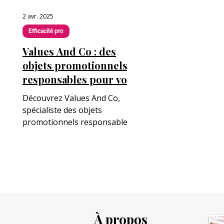
2 avr. 2025
Efficacité pro
Values And Co : des
objets promotionnels
responsables pour vos
événements et
Découvrez Values And Co,
séminaires
spécialiste des objets
promotionnels responsables
et personnalisés pour vos
séminaires, événements
corporate et cadeaux clients.
Alliez qualité, innovation et
engagement social pour
valoriser votre marque et
soutenir des associations.
À propos