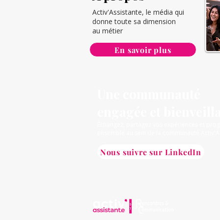
Activ'Assistante, le média qui
donne toute sa dimension
au métier
En savoir plus
Une communauté
engagée et bienveill
Échangez, partagez vos expériences et pro
ensemble au sein de la communauté Activ'A
Nous suivre sur LinkedIn