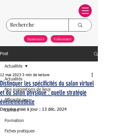
Annoncer
S'abonner
Post
Actualités
12 mai 2023
3 min de lecture
Actualités
Distinguer les spécificités du salon virtuel
Nos suggestions de lieux
et du salon physique : quelle stratégie
événementielle
Efficacité pro
Dernière mise à jour :
13 déc. 2024
Carrière
Formation
Fiches pratiques