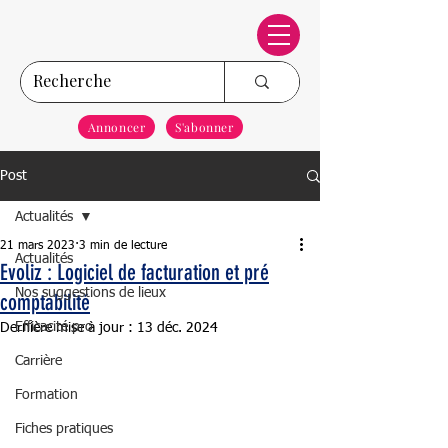
Annoncer
S'abonner
Post
Actualités
21 mars 2023
3 min de lecture
Actualités
Evoliz : Logiciel de facturation et pré
Nos suggestions de lieux
comptabilité
Efficacité pro
Dernière mise à jour :
13 déc. 2024
Carrière
Formation
Fiches pratiques