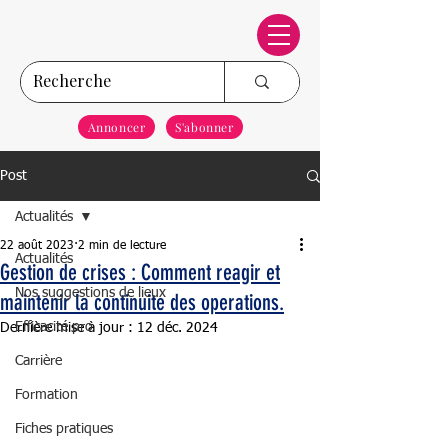
Annoncer
S'abonner
Post
Actualités
22 août 2023
2 min de lecture
Actualités
Gestion de crises : Comment reagir et
Nos suggestions de lieux
maintenir la continuite des operations.
Efficacité pro
Dernière mise à jour :
12 déc. 2024
Carrière
Formation
Fiches pratiques