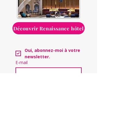
Découvrir Renaissance hôtel
Oui, abonnez-moi à votre 
newsletter.
E‑mail
Envoyer
Une communauté
engagée et bienveillante
Échangez, partagez vos expériences et
progressez ensemble au sein de la
communauté Activ'Assistante