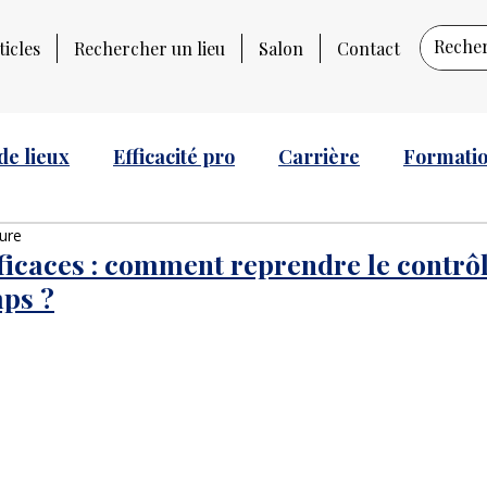
ticles
Rechercher un lieu
Salon
Contact
de lieux
Efficacité pro
Carrière
Formati
ture
ficaces : comment reprendre le contrôl
ps ?