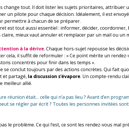
 change tout. Il doit lister les sujets prioritaires, attribuer
er un pilote pour chaque décision. Idéalement, il est envoyé
ur permettre à chacun de se préparer.
ret est tout aussi essentiel : informer, décider, coordonner,
s claire, mieux vaut annuler et remplacer par un mail ou un 
ttention à la dérive
. Chaque hors-sujet repousse les décisi
r cela, il suffit de reformuler : « Ce point mérite un rendez-
ons concentrés pour finir dans les temps ».
le se conclut toujours par des actions concrètes. Qui fait quo
t et partagé, 
la discussion s’évapore
. Un compte-rendu clair
 meilleur allié.
lleure réunion était… celle qui n’a pas lieu ? Avant d’en prog
 peut se régler par écrit ? Toutes les personnes invitées sont
as le problème. Ce qui l’est, ce sont les rendez-vous mal pr