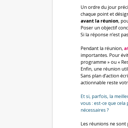
Un ordre du jour précis
chaque point et désign
avant la réunion
, po
Poser un objectif conc
Si la réponse n’est pa
Pendant la réunion, 
a
importantes. Pour évite
programme » ou « Rest
Enfin, une réunion uti
Sans plan d’action écri
actionnable reste votre
Et si, parfois, la mei
vous : est-ce que cela
nécessaires ?
Les réunions ne sont p