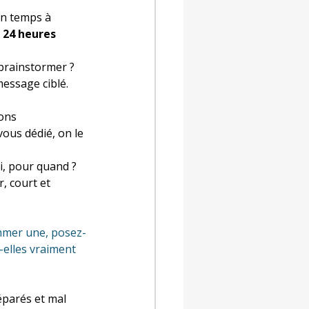
 un temps à 
 
24 heures 
 brainstormer ? 
message ciblé.
ons 
vous dédié, on le 
i, pour quand ? 
, court et 
rammer une, posez-
-elles vraiment 
éparés et mal 