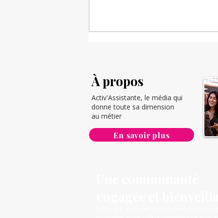
À propos
Activ'Assistante, le média qui
donne toute sa dimension
au métier
Comment rendre un
En savoir plus
brainstorming vraiment
efficace
Une communauté
engagée et bienveill
Échangez, partagez vos expériences et pro
ensemble au sein de la communauté Activ'A