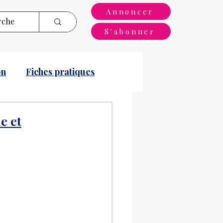
Annoncer
S'abonner
on
Fiches pratiques
e et