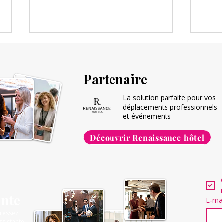
Partenaire
La solution parfaite pour vos
déplacements professionnels
et événements
Repenser votre espace de
Neur
Découvrir Renaissance hôtel
travail avec des pratiques
Trav
écoresponsables
cerv
ante
E‑ma
gressez
ssistante