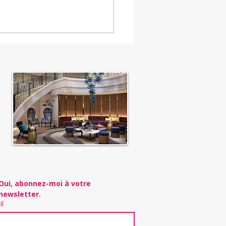
oproductivité :
ailler avec son
eau, pas contre lui
Oui, abonnez-moi à votre 
newsletter.
il