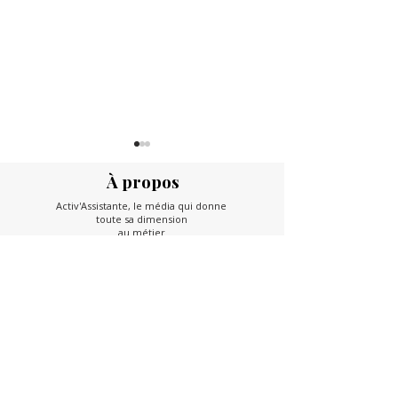
À propos
Activ'Assistante, le média qui donne
toute sa dimension
au métier
Comment rendre un brainstorming
Repenser votre espace 
En savoir plus
vraiment efficace
avec des pratiques éc
Partenaire