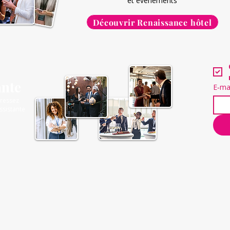
et événements
Découvrir Renaissance hôtel
ante
E‑ma
gressez
ssistante