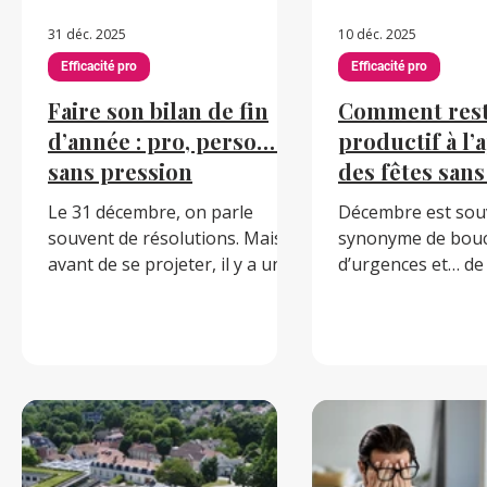
31 déc. 2025
10 déc. 2025
Efficacité pro
Efficacité pro
Faire son bilan de fin
Comment res
d’année : pro, perso… et
productif à l
sans pression
des fêtes sans
son équilibre 
Le 31 décembre, on parle
Décembre est sou
souvent de résolutions. Mais
synonyme de bouc
avant de se projeter, il y a un
d’urgences et… de 
exercice puissant : faire un
Entre les projets à 
bilan. Pas pour se juger, mais
budgets à clôturer
pour comprendre, tirer des
événements festifs
enseignements et avancer avec
concentration est
clarté. Pourquoi faire un bilan ?
épreuve. Pourtant, 
Un bilan permet de prendre
possible de garder
conscience de ses réussites,
stress inutile. 1. P
d’identifier ce qui a compté
méthode À cette pé