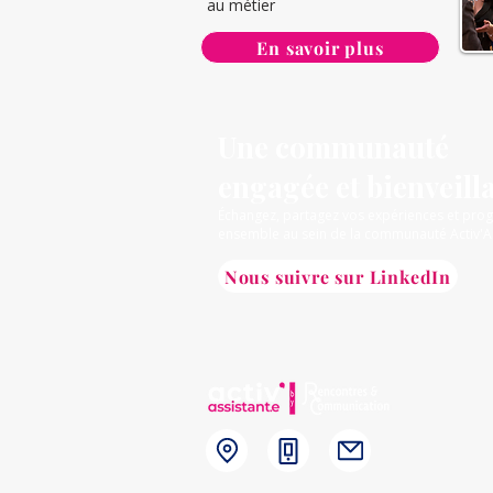
au métier
de temps ? Le
En savoir plus
Une communauté
engagée et bienveill
Échangez, partagez vos expériences et pro
ensemble au sein de la communauté Activ'A
Nous suivre sur LinkedIn