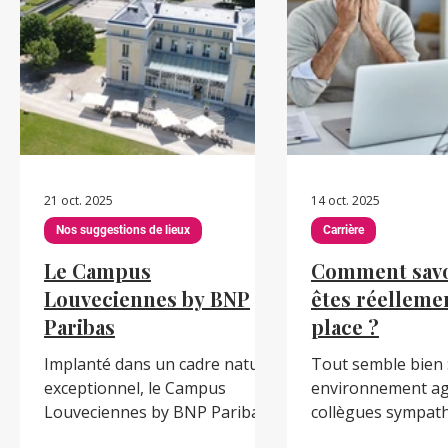
vraiment, et d’ajuster ses choix
illusoire de vouloir
pour l’année suivante. Sans ce
Listez vos objectif
recul, on risque de répéter les
Ce qui doit absol
mêmes schémas… ou de passer
terminé avant la f
à côté de ses vraies priorités.
qui peut attendre 
Cô
impact, C
21 oct. 2025
14 oct. 2025
Nos suggestions de lieux
Carrière
Le Campus
Comment savoi
Louveciennes by BNP
êtes réellemen
Paribas
place ?
Implanté dans un cadre naturel
Tout semble bien 
exceptionnel, le Campus
environnement ag
Louveciennes by BNP Paribas,
collègues sympath
situé à quelques kilomètres de
manager à l’écout