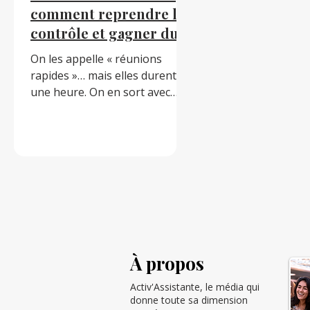
comment reprendre le
contrôle et gagner du
temps ?
On les appelle « réunions
rapides »… mais elles durent
une heure. On en sort avec
plus de questions que de
réponses, et souvent sans plan
d’action. Le pire ? Ces réunions
deviennent une habitude, une
case à cocher, au lieu d’un vrai
outil de décision. En moyenne,
un cadre passe 16 heures par
semaine en réunion (source :
Doodle). Et selon une étude
Harvard Business Review, 71 %
À propos
des réunions sont jugées
Activ'Assistante, le média qui
improductives. Comment éviter
donne toute sa dimension
qu’elles deviennent un gouffre