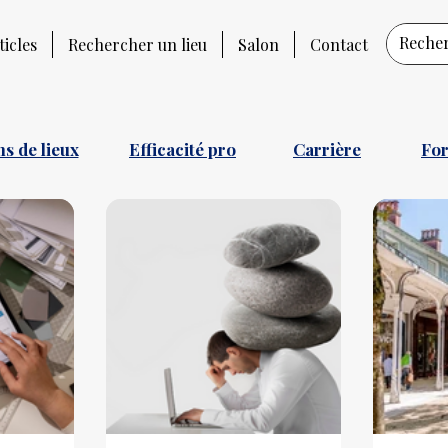
ticles
Rechercher un lieu
Salon
Contact
s de lieux
Efficacité pro
Carrière
Fo