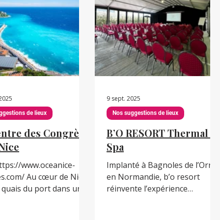
aux événements
 en hôtellerie,
professionnels : 1500 m²
ration, spas thermaux et
modulables — 12 espaces
s de réunion nous
baignés de lumière naturelle,
tent de s'adapter à vos
ouverts sur l
 2025
9 sept. 2025
ggestions de lieux
Nos suggestions de lieux
entre des Congrès
B’O RESORT Thermal &
Nice
Spa
https://www.oceanice-
Implanté à Bagnoles de l’Orne,
u cœur de Nice,
en Normandie, b’o resort
s quais du port dans un
réinvente l’expérience
face à la Méditerranée, le
professionnelle en mêlant
 des Congrès de Nice est
nature, confort et détente. À