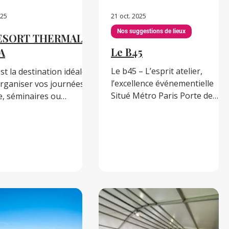
025
21 oct. 2025
Nos suggestions de lieux
ESORT THERMAL
Le B45
A
Le b45 – L’esprit atelier,
st la destination idéale
l’excellence événementielle
rganiser vos journées
Situé Métro Paris Porte de
e, séminaires ou
Clichy, le b45 bénéficie d’un
ive. Vous recherchez à la
emplacement privilégié, au
ne solution clés-en-main,
cœur du nouveau quartier du
 marquant, la possibilité
Tribunal de Paris, à 5 minutes
juguer travail et détente
de Saint-Lazare et 30 minutes
ur de la Reine des Villes
de Paris-Orly via la ligne 14..
, Vy Resort Thermal &
Cet ancien atelier industriel
 nos équipes de
Eiffel du XIXᵉ siècle a été
sionnels vous
entièrement réhabilité en un
pagnent dans vos
espace contemporain dédié
s. Nos infrastructures