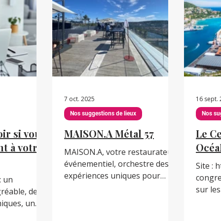
variées
 tout faire.
encore un trouble anxieux
restau
s essentiels :
généralisé (TAG), le quotidien
espace
ument être
en open space peut
permet
in d’année Ce
rapidement devenir un
besoin
janvier sans
véritable défi. Les bruits de
clavier, les conversations
multiples autour, les inter
7 oct. 2025
16 sept.
Nos suggestions de lieux
Nos su
r si vous
MAISON.A Métal 57
Le C
t à votre
Océa
MAISON.A, votre restaurateur
événementiel, orchestre des
Site : 
expériences uniques pour
congres.com/ A
: un
votre entreprise, votre
sur le
réable, des
marque, votre projet dans son
décor 
iques, un
carnet d’adresses parisiennes,
Centre
e. Pourtant,