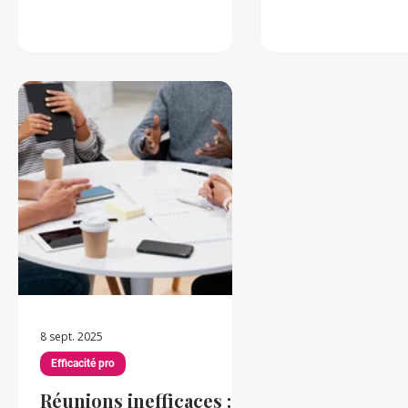
Paris, dans les Yvelines, lie les
quelque chose son
charmes du patrimoine et la
sentiment diffus, di
fonctionnalité des espaces et
expliquer, n’a rien
équipements contemporains.
On parle souvent 
Dans un parc de 23 hectares, le
toxiques » ou de 
Château de Voisins, bâtiment
difficiles », mais pa
emblématique du XVIIe siècle,
problème n’est pas
le Château de Bellevue avec sa
semble fonctionn
vue imprenable sur la vallée de
vous. Ce décalage 
la Seine et le Centre conçu
d’un simple manq
comme un lieu offrant une
d’alignement entre
large palette de possibilités,
actuel et vos aspi
créent
profondes. Et c’es
subtil. Ce
8 sept. 2025
Efficacité pro
Réunions inefficaces :